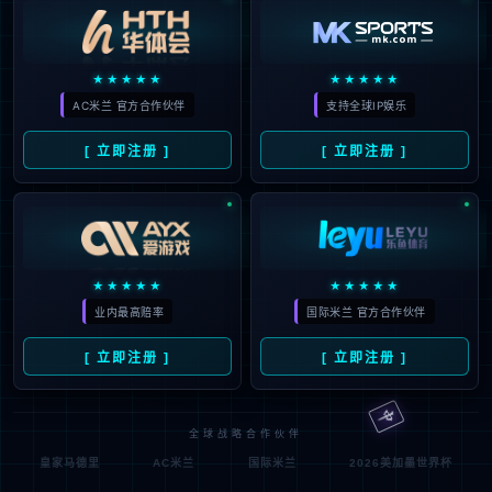
★★★★★
★★★★★
AC米兰 官方合作伙伴
支持全球IP娱乐
[ 立即注册 ]
[ 立即注册 ]
★★★★★
★★★★★
业内最高赔率
国际米兰 官方合作伙伴
[ 立即注册 ]
[ 立即注册 ]
🀄️
全球战略合作伙伴
皇家马德里
AC米兰
国际米兰
2026美加墨世界杯