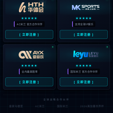
★★★★★
★★★★★
AC米兰 官方合作伙伴
支持全球IP娱乐
[ 立即注册 ]
[ 立即注册 ]
★★★★★
★★★★★
业内最高赔率
国际米兰 官方合作伙伴
[ 立即注册 ]
[ 立即注册 ]
全球战略合作伙伴
皇家马德里
AC米兰
国际米兰
2026美加墨世界杯