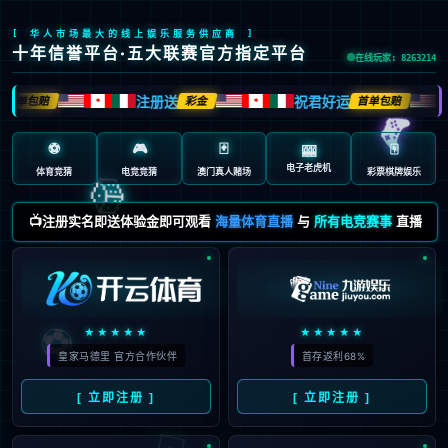
[ 华人市场最大的线上娱乐服务供应商 ]
十年信誉平台·五大联赛官方指定平台
在线玩家: 8263214
注册送
祝君好运
首单包赔
彩金
首单包赔
🎮
🍁
🍁
🍁
⚽
🎮
🃏
🀄️
🎰
电子老虎机
🎲
体育竞猜
电竞竞猜
澳门真人赌场
彩票棋牌娱乐
📺注册实名即送体验金即可观看
海量体育直播
与
所有电竞赛事
直播
⚽
★★★★★
★★★★★
皇家马德里 官方合作伙伴
首存返利68%
[ 立即注册 ]
[ 立即注册 ]
🃏